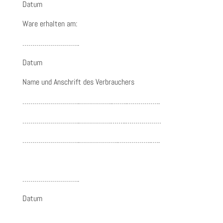
Datum
Ware erhalten am:
………………………..
Datum
Name und Anschrift des Verbrauchers
………………………..……………..……..……………..
………………………..…………….……..………………
………………………..………………..……………..…..
………………………..
Datum