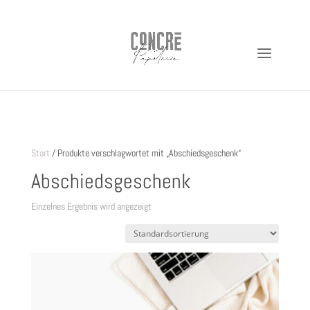
https://shop.concre.de
Start
/ Produkte verschlagwortet mit „Abschiedsgeschenk“
Abschiedsgeschenk
Einzelnes Ergebnis wird angezeigt